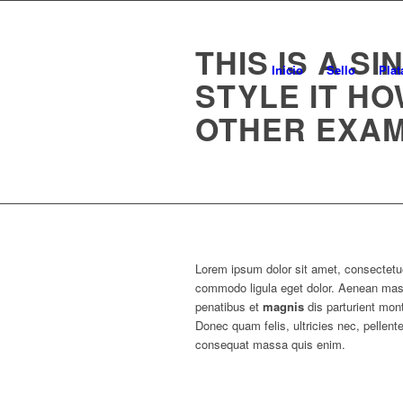
THIS IS A S
Inicio
Sello
Plat
STYLE IT H
OTHER EXA
Lorem ipsum dolor sit amet, consectetue
commodo ligula eget dolor. Aenean ma
penatibus et
magnis
dis parturient mon
Donec quam felis, ultricies nec, pellent
consequat massa quis enim.