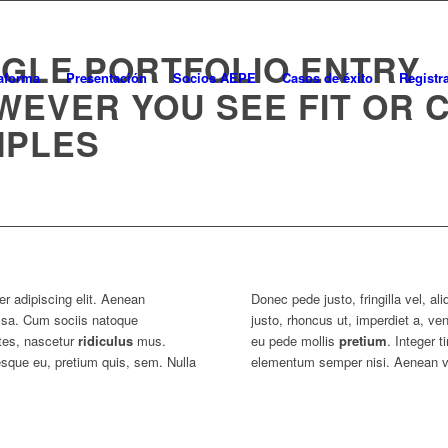
INGLE PORTFOLIO ENTRY
aforma
Presentación
Socios AEPE
Casos de éxito
Registr
OWEVER YOU SEE FIT OR
MPLES
r adipiscing elit. Aenean
Donec pede justo, fringilla vel, al
ssa. Cum sociis natoque
justo, rhoncus ut, imperdiet a, ven
tes, nascetur
ridiculus
mus.
eu pede mollis
pretium
. Integer 
esque eu, pretium quis, sem. Nulla
elementum semper nisi. Aenean vul