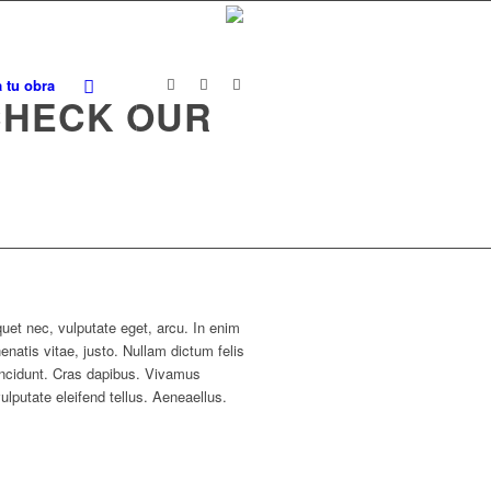
a tu obra
 CHECK OUR
iquet nec, vulputate eget, arcu. In enim
enatis vitae, justo. Nullam dictum felis
tincidunt. Cras dapibus. Vivamus
putate eleifend tellus. Aeneaellus.