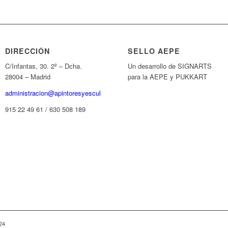
DIRECCIÓN
SELLO AEPE
C/Infantas, 30. 2º – Dcha.
Un desarrollo de SIGNARTS
28004 – Madrid
para la AEPE y PUKKART
administracion@apintoresyescultores.es
915 22 49 61 / 630 508 189
24