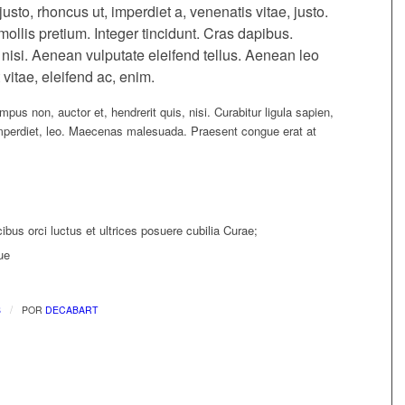
justo, rhoncus ut, imperdiet a, venenatis vitae, justo.
ollis pretium. Integer tincidunt. Cras dapibus.
si. Aenean vulputate eleifend tellus. Aenean leo
 vitae, eleifend ac, enim.
pus non, auctor et, hendrerit quis, nisi. Curabitur ligula sapien,
imperdiet, leo. Maecenas malesuada. Praesent congue erat at
bus orci luctus et ultrices posuere cubilia Curae;
ue
/
S
POR
DECABART