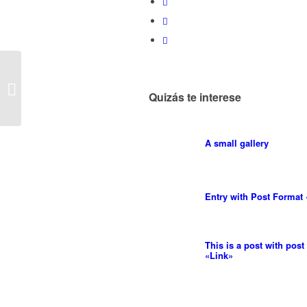
Entry without preview image
Quizás te interese
A small gallery
Entry with Post Format
This is a post with post
«Link»