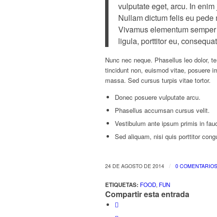
vulputate eget, arcu. In enim 
Nullam dictum felis eu pede m
Vivamus elementum semper ni
ligula, porttitor eu, consequat
Nunc nec neque. Phasellus leo dolor, tem
tincidunt non, euismod vitae, posuere 
massa. Sed cursus turpis vitae tortor.
Donec posuere vulputate arcu.
Phasellus accumsan cursus velit.
Vestibulum ante ipsum primis in fauci
Sed aliquam, nisi quis porttitor cong
/
24 DE AGOSTO DE 2014
0 COMENTARIO
ETIQUETAS:
FOOD
,
FUN
Compartir esta entrada