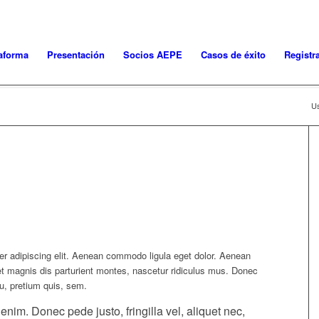
aforma
Presentación
Socios AEPE
Casos de éxito
Registr
Us
er adipiscing elit. Aenean commodo ligula eget dolor. Aenean
 magnis dis parturient montes, nascetur ridiculus mus. Donec
eu, pretium quis, sem.
im. Donec pede justo, fringilla vel, aliquet nec,