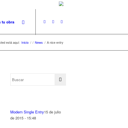
a tu obra
ted está aquí:
Inicio
/
/
News
/
A nice entry
Modern Single Entry
15 de julio
de 2015 - 15:48