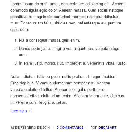
Lorem ipsum dolor sit amet, consectetuer adipiscing elit. Aenean
commodo ligula eget dolor. Aenean massa. Cum sociis natoque
penatibus et magnis dis parturient montes, nascetur ridiculus
mus. Donec quam felis, ultricies nec, pellentesque eu, pretium
quis, sem.
Nulla consequat massa quis enim.
Donec pede justo, fringilla vel, aliquet nec, vulputate eget,
arcu.
In enim justo, rhoncus ut, imperdiet a, venenatis vitae, justo.
Nullam dictum felis eu pede mollis pretium. Integer tincidunt.
Cras dapibus. Vivamus elementum semper nisi. Aenean
vulputate eleifend tellus. Aenean leo ligula, porttitor eu,
consequat vitae, eleifend ac, enim. Aliquam lorem ante, dapibus
in, viverra quis, feugiat a, tellus.
Leer más
/
/
12 DE FEBRERO DE 2014
0 COMENTARIOS
POR
DECABART