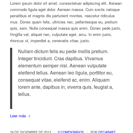
Lorem ipsum dolor sit amet, consectetuer adipiscing elit. Aenean
commodo ligula eget dolor. Aenean massa. Cum sociis natoque
penatibus et magnis dis parturient montes, nascetur ridiculus
mus. Donec quam felis, ultricies nec, pellentesque eu, pretium
quis, sem. Nulla consequat massa quis enim. Donec pede justo,
fringilla vel, aliquet nec, vulputate eget, arcu. In enim justo,
rhoncus ut, imperdiet a, venenatis vitae, justo.
Nullam dictum felis eu pede mollis pretium.
Integer tincidunt. Cras dapibus. Vivamus
elementum semper nisi. Aenean vulputate
eleifend tellus. Aenean leo ligula, porttitor eu,
consequat vitae, eleifend ac, enim. Aliquam
lorem ante, dapibus in, viverra quis, feugiat a,
tellus.
Leer más
/
/
24 DE DICIEMBRE DE 2013
0 COMENTARIOS
POR
DECABART