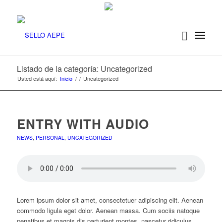
Listado de la categoría: Uncategorized
Usted está aquí:
Inicio
/
/
Uncategorized
ENTRY WITH AUDIO
NEWS
,
PERSONAL
,
UNCATEGORIZED
Lorem ipsum dolor sit amet, consectetuer adipiscing elit. Aenean
commodo ligula eget dolor. Aenean massa. Cum sociis natoque
penatibus et magnis dis parturient montes, nascetur ridiculus