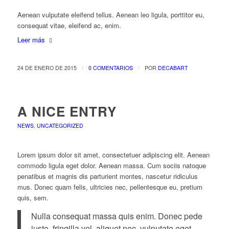
Aenean vulputate eleifend tellus. Aenean leo ligula, porttitor eu,
consequat vitae, eleifend ac, enim.
Leer más
/
/
24 DE ENERO DE 2015
0 COMENTARIOS
POR
DECABART
A NICE ENTRY
NEWS
,
UNCATEGORIZED
Lorem ipsum dolor sit amet, consectetuer adipiscing elit. Aenean
commodo ligula eget dolor. Aenean massa. Cum sociis natoque
penatibus et magnis dis parturient montes, nascetur ridiculus
mus. Donec quam felis, ultricies nec, pellentesque eu, pretium
quis, sem.
Nulla consequat massa quis enim. Donec pede
justo, fringilla vel, aliquet nec, vulputate eget,