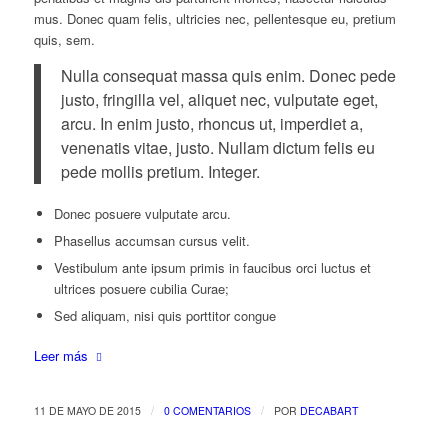
mus. Donec quam felis, ultricies nec, pellentesque eu, pretium
quis, sem.
Nulla consequat massa quis enim. Donec pede
justo, fringilla vel, aliquet nec, vulputate eget,
arcu. In enim justo, rhoncus ut, imperdiet a,
venenatis vitae, justo. Nullam dictum felis eu
pede mollis pretium. Integer.
Donec posuere vulputate arcu.
Phasellus accumsan cursus velit.
Vestibulum ante ipsum primis in faucibus orci luctus et
ultrices posuere cubilia Curae;
Sed aliquam, nisi quis porttitor congue
Leer más
/
/
11 DE MAYO DE 2015
0 COMENTARIOS
POR
DECABART